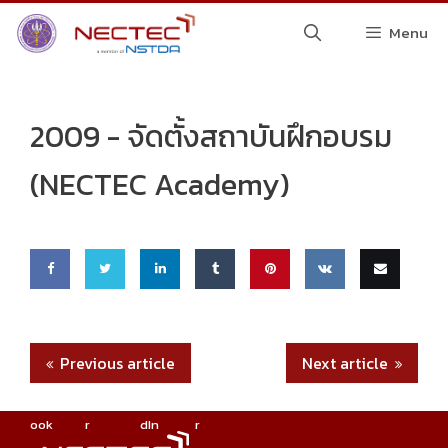
Skip
Menu
to
content
2009 -
จัดตั้งสถาบันฝึกอบรม
(NECTEC Academy)
Share
Share
Share
Share
Pin
Share
Email
on
on
on
on
this
on VK
this
Previous article
Next article
Faceb
Twitte
Linke
Tumbl
ook
r
dIn
r