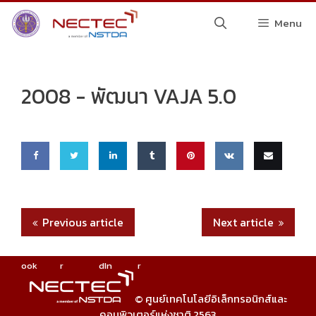
Skip
Menu
to
content
2008 -
พัฒนา VAJA 5.0
Share
Share
Share
Share
Pin
Share
Email
on
on
on
on
this
on VK
this
Previous article
Next article
Faceb
Twitte
Linke
Tumbl
ook
r
dIn
r
© ศูนย์เทคโนโลยีอิเล็กทรอนิกส์และ
คอมพิวเตอร์แห่งชาติ 2563