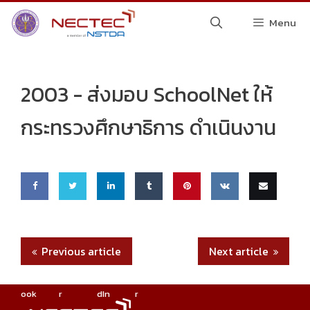
Skip
Menu
to
content
2003 -
ส่งมอบ SchoolNet ให้
กระทรวงศึกษาธิการ ดำเนินงาน
Share
Share
Share
Share
Pin
Share
Email
on
on
on
on
this
on VK
this
Previous article
Next article
Faceb
Twitte
Linke
Tumbl
ook
r
dIn
r