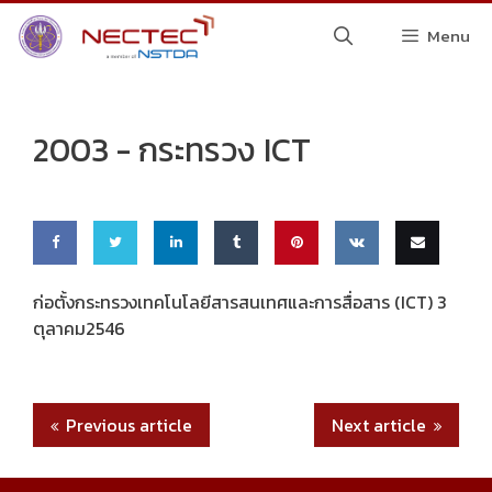
Skip
Menu
to
content
2003 -
กระทรวง ICT
Share
Share
Share
Share
Pin
Share
Email
ก่อตั้งกระทรวงเทคโนโลยีสารสนเทศและการสื่อสาร (ICT) 3
ตุลาคม2546
on
on
on
on
this
on VK
this
Faceb
Twitte
Linke
Tumbl
ook
r
dIn
r
Previous article
Next article