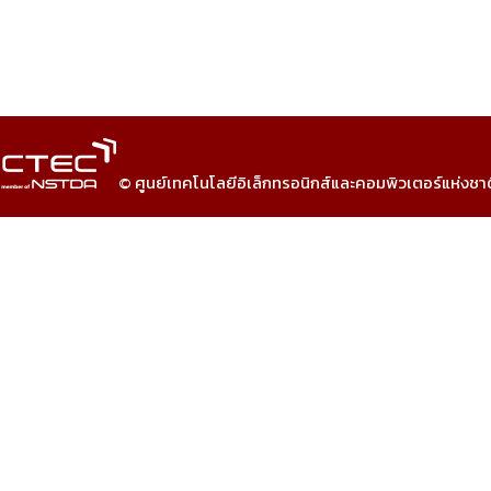
© ศูนย์เทคโนโลยีอิเล็กทรอนิกส์และคอมพิวเตอร์แห่งชา