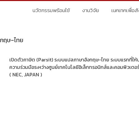
นวัตกรรมพร้อมใช้
งานวิจัย
เนคเทคเพื่อส
ังกฤษ-ไทย
เปิดตัวภาษิต (Parsit) ระบบแปลภาษาอังกฤษ-ไทย ระบบแรกที่ให้
ความร่วมมือระหว่างศูนย์เทคโนโลยีอิเล็กทรอนิกส์และคอมพิวเตอร์แ
( NEC, JAPAN )