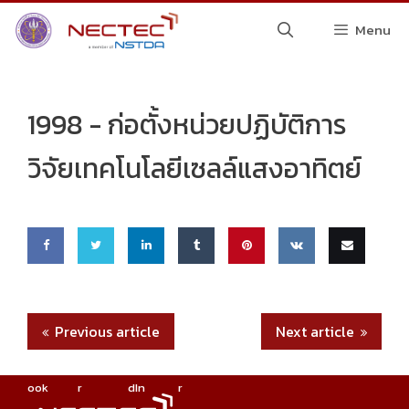
Skip
Menu
to
content
1998 -
ก่อตั้งหน่วยปฏิบัติการ
วิจัยเทคโนโลยีเซลล์แสงอาทิตย์
Share
Share
Share
Share
Pin
Share
Email
on
on
on
on
this
on VK
this
Previous article
Next article
Faceb
Twitte
Linke
Tumbl
ook
r
dIn
r