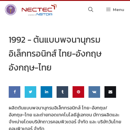
Skip
Menu
to
content
1992 -
ต้นแบบพจนานุกรม
อิเล็กทรอนิกส์ ไทย-อังกฤษ
อังกฤษ-ไทย
Share
Share
Share
Share
Pin
Share
Email
ผลิตต้นแบบพจนานุกรมอิเล็กทรอนิกส์ ไทย-อังกฤษ/
อังกฤษ-ไทย และถ่ายทอดเทคโนโลยีสู่เอกชน มีการผลิตและ
on
on
on
on
this
on VK
this
จำหน่ายโดยบริษัทถาวรคอมพิวเตอร์ จำกัด และ บริษัทวันไทย
Faceb
Twitte
Linke
Tumbl
คอมพิวเตอร์ จำกัด