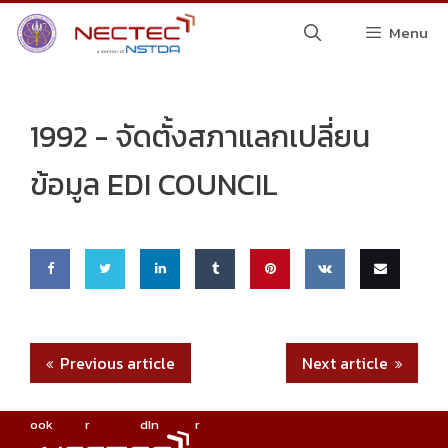
Skip
Menu
to
content
1992 -
จัดตั้งสภาแลกเปลี่ยน
ข้อมูล EDI COUNCIL
Share
Share
Share
Share
Pin
Share
Email
on
on
on
on
this
on VK
this
Previous article
Next article
Faceb
Twitte
Linke
Tumbl
ook
r
dIn
r