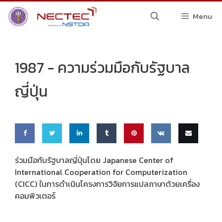
Skip
Menu
to
content
1987 -
ความร่วมมือกับรัฐบาล
ญี่ปุ่น
Share
Share
Share
Share
Pin
Share
Email
ร่วมมือกับรัฐบาลญี่ปุ่นโดย Japanese Center of
International Cooperation for Computerization
on
on
on
on
this
on VK
this
(CICC) ในการดำเนินโครงการวิจัยการแปลภาษาด้วยเครื่อง
Faceb
Twitte
Linke
Tumbl
คอมพิวเตอร์
ook
r
dIn
r