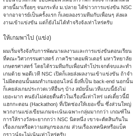
สายนี้มาเรื่อยๆ จนกระทั่ง ม.ปลาย ได้ข่าวการแข่งขัน NSC
จากอาจารย์เป็นครั้งแรก ก็เลยลองรวมทีมกับเพื่อนๆ ส่งผล
งานเข้าแข่งขัน แต่ก็ยังไม่ได้ทำจริงจังเท่าไหร่ครับ
ให้เกมพาไป (แข่ง)
ผมเริ่มจริงจังกับการพัฒนาผลงานและการแข่งขันตอนเรียน
ที่คณะวิศวกรรมศาสตร์ ภาควิชาคอมพิวเตอร์ มหาวิทยาลัย
เกษตรศาสตร์ โดยได้รวมทีมกับเพื่อนทำโปรเจกต์จบและทำ
เกมด้วย พอดีเวที NSC เปิดก็เลยส่งผลงานเข้าแข่งขัน ถ้าจำ
ไม่ผิดตอนนั้นผมทำเกมออนไลน์ ฝั่งที่เป็น back-end นอกนั้น
ก็เคยส่งเกมประกวดเวทีอื่นๆ บ้าง สมัยนั้นเวทีแบบนี้ยังไม่
เยอะมาก คนยังไม่ค่อยตื่นตัวในเรื่องนี้เท่าไหร่ แต่เดี๋ยวนี้มี
แฮกกะตอน (Hackathon) ที่เปิดช่องให้เยอะขึ้น ซึ่งส่วนใหญ่
พวกงานแข่งเขียนเกมจะเน้นเฉพาะกลุ่มมากกว่า เกณฑ์ใน
การให้รางวัลจะยากกว่า NSC นิดหนึ่ง เขาจะตัดสินกันใน
เรื่องเกมหรือความสนุกของเกม ส่วนเรื่องเทคนิคหรือแบ็ค
กราวน์จะไม่เน้นเท่าไหร่ครับ