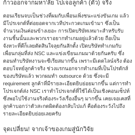
ก้าวออกจากมหา’ลัย ไปเจอลูกค้า (ตัว) จริง
ตอนเรียนจบเป็นช่วงที่ผมกับเพื่อนเพิ่งชนะแข่งขันเกม แล้ว
มีโปรเจกต์ที่ต่อยอดจากเวทีประกวดเกมเข้ามา ซึ่งเป็น
จำนวนเงินค่อนข้างเยอะ การเปิดบริษัทเหมาะสำหรับรับ
งานชิ้นนั้นและพวกเราอยากทำเกมอยู่แล้วด้วย ถือเป็น
จังหวะที่ดีก็เลยตัดสินใจลุยกันสักตั้ง เปิดบริษัททำเกมกับ
เพื่อนกลุ่มที่ส่ง NSC และแข่งเขียนเกมมาด้วยกันครับ ซึ่ง
ตอนทำบริษัทงานจะซีเรียสมากขึ้น เพราะมีเดดไลน์จริง ต้อง
ตอบโจทย์ลูกค้าจริง ช่วงแรกนอกจากทำเกมที่เป็นโปรดักส์
ของบริษัทแล้ว พวกผมทำ outsource ด้วย ซึ่งจะมี
requirement ลูกค้าที่มีรายละเอียดยิบย่อยมากขึ้น แต่การทำ
โปรเจกต์ส่ง NSC เราทำโปรเจกต์ที่ใช้ได้เป็นเชิงคอนเซ็ปท์
ซึ่งพอไปใช้งานจริงต้องระวังเรื่องอื่นๆ มากขึ้น เคยเจอเคสที่
ลูกค้าบอกว่าตัวสะกดผิดต้องกลับไปแก้ คือต้องระวังไปถึง
รายละเอียดยิบย่อยเลยครับ
จุดเปลี่ยน! จากเจ้าของเกมสู่นักวิจัย