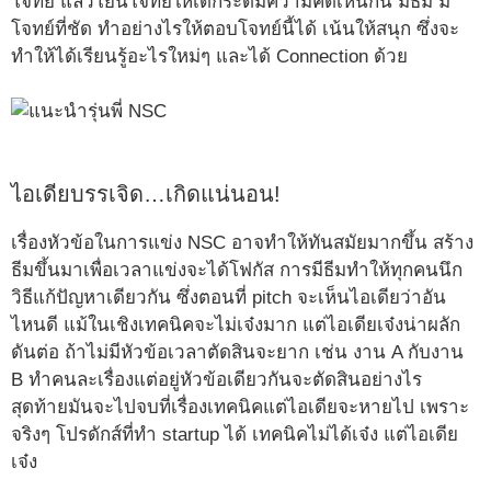
โจทย์ แล้วโยนโจทย์ให้เด็กระดมความคิดเห็นกัน มีธีม มี
โจทย์ที่ชัด ทำอย่างไรให้ตอบโจทย์นี้ได้ เน้นให้สนุก ซึ่งจะ
ทำให้ได้เรียนรู้อะไรใหม่ๆ และได้ Connection ด้วย
ไอเดียบรรเจิด…เกิดแน่นอน!
เรื่องหัวข้อในการแข่ง NSC อาจทำให้ทันสมัยมากขึ้น สร้าง
ธีมขึ้นมาเพื่อเวลาแข่งจะได้โฟกัส การมีธีมทำให้ทุกคนนึก
วิธีแก้ปัญหาเดียวกัน ซึ่งตอนที่ pitch จะเห็นไอเดียว่าอัน
ไหนดี แม้ในเชิงเทคนิคจะไม่เจ๋งมาก แต่ไอเดียเจ๋งน่าผลัก
ดันต่อ ถ้าไม่มีหัวข้อเวลาตัดสินจะยาก เช่น งาน A กับงาน
B ทำคนละเรื่องแต่อยู่หัวข้อเดียวกันจะตัดสินอย่างไร
สุดท้ายมันจะไปจบที่เรื่องเทคนิคแต่ไอเดียจะหายไป เพราะ
จริงๆ โปรดักส์ที่ทำ startup ได้ เทคนิคไม่ได้เจ๋ง แต่ไอเดีย
เจ๋ง