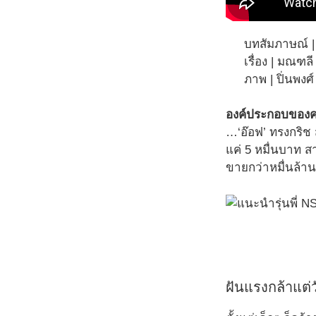
บทสัมภาษณ์ |
เรื่อง | มณฑลี
ภาพ | ปิ่นพงศ
องค์ประกอบของควา
…‘อ๊อฟ’ ทรงกริช ส
แค่ 5 หมื่นบาท ส
ขายกว่าหมื่นล้า
ฝันแรงกล้าแต่ว