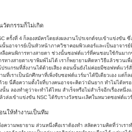
วัตกรรมก็ไม่เกิด
NSC ครั้งที่ 4 ก็ลองสมัครโดยส่งผลงานโปรเจกต์จบเข้าแข่งขัน ซึ
อนนั้นอาจารย์เป็นหัวหน้าภาควิชาคอมพิวเตอร์และเป็นอาจารย
ยเหลือคนพิการทางสายตา ช่วงนั้นซอฟต์แวร์ที่คนชอบใช้กันมาก
รทางสายตาเขาพิมพ์ไม่ได้ เราก็พยายามคิดหาวิธีแล้วชวนเพื่อ
แกรมที่สั่งงานได้ด้วยเสียง ตอนนั้นยังไม่ค่อยมีซอฟทต์แวร์สั่
ามที่เราเป็นนักศึกษาที่เพิ่งจับซอฟต์แวร์มาได้ปีเดียวเอง แ
้วย นี่คือความตั้งใจที่บางคนอาจจะคิดว่ามันยาก ทำไม่ได้หรอ
่างนั้น ลองทำดูว่าจะทำได้ไหม สำเร็จหรือไม่สำเร็จอีกเรื่องหนึ
จแล้วส่งเข้าแข่งขัน NSC ได้รับรางวัลชนะเลิศในหมวดซอฟต์แว
นให้ทำงานเป็นทีม
นรู้คือความพยายาม ส่วนหนึ่งคือเราต้องทำ สลัดความคิดที่ว่าเร