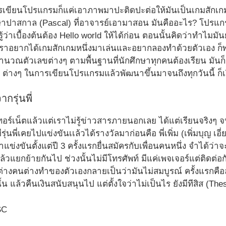
ารเขียนโปรแกรมก็แค่เอาภาพมาปะติดปะต่อให้มันเป็นเกมสักเกมห
าษาปาสกาล (Pascal) ที่อาจารย์เอามาสอน มันคืออะไร? โปรแก
ว่าเบื้องต้นต้อง Hello world ให้ได้ก่อน ตอนนั้นคิดว่าทำไมมั
 เราอยากได้เกมสักเกมหนึ่งมาเล่นและอยากลองทำด้วยตัวเอง
ณตัวเลขต่างๆ ตามพื้นฐานที่นักศึกษาทุกคนต้องเรียน มันก็เริ่มเร
 ต่างๆ ในการเขียนโปรแกรมแล้วพัฒนาขึ้นมาจนถึงทุกวันนี้ ก็เร
รุ่นพี่
นเทอร์เน็ตแล้วแต่เราไม่รู้ข่าวสารภายนอกเลย ได้แต่เรียนจริงๆ
รุ่นพี่เคยไปแข่งขันเเล้วได้รางวัลมาก่อนคือ พี่เพิ่ม (เพิ่มบุญ เอี่
แข่งขันตั้งแต่ปี 3 ครั้งแรกยื่นสมัครกับเพื่อนคนหนึ่ง จำได้ว่า
แล้วแยกย้ายกันไป ช่วงนั้นไม่มีโทรศัพท์ มีแค่เพจเจอร์แต่ติดต่
 ต่างคนต่างทำของตัวเองกลายเป็นว่ามันไม่สมบูรณ์ ครั้งแรกค
้น แล้วคืนเงินสนับสนุนไป แต่ตั้งใจว่าไม่เป็นไร ยังมีทีสิส (Thesi