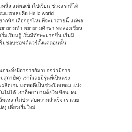
นึ่ง แต่พอเข้าไปเรียน ช่วงแรกที่ได้
รมแรกเลยคือ Hello world
นยากนัก เลือกถูกไหมที่จะมาสายนี้ แต่พอ
 ก็พยายามทำ พยายามศึกษา ทดลองเขียน
ียนรู้ เริ่มมีทักษะมากขึ้น เริ่มมี
ิ่มชอบซอฟต์แวร์ตั้งแต่ตอนนั้น
 จนกระทั่งมีอาจารย์มาบอกว่ามีการ
ยมสุภาษิต) เราก็เลยมีรุ่นพี่เป็นแรง
จะผลิตเกม แต่พอดีเป็นช่วงปิดเทอม เเบ่ง
อกันไม่ได้ เราก็พยายามตั้งใจเขียน จน
ือล้มเหลวไม่ประสบความสำเร็จ เราเลย
s) เดี๋ยวเริ่มใหม่