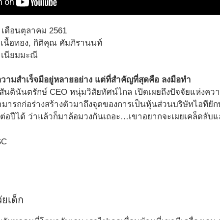
 เดือนตุลาคม 2561
 เนื้อทอง, กิติคุณ คัมภิรานนท์
์ เนียมมะณี
มสำเร็จมีอยู่หลายอย่าง แต่ที่สำคัญที่สุดคือ ลงมือทำ
ันตินันตรักษ์ CEO หนุ่มวิสัยทัศน์ไกล เปิดเผยถึงปัจจัยแห่งความส
ามารถก่อร่างสร้างตัวมาถึงจุดของการเป็นหุ้นส่วนบริษัทไอทียัก
นต่อปีได้ ว่าแล้วก็มาล้อมวงกันเถอะ…เขาอยากจะเผยเคล็ดลับแ
ัยเด็ก