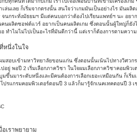
้ายกับทุกคนที่โตมากับเกม เราไปเจอเพื่อนบ้านที่เขามีเครื่องเก
าเล่นเลย ก็เริ่มจากตรงนั้น สนใจว่าเกมมันเป็นอย่างไร มันผลิต
 จนกระทั่งมัธยมฯ มีแต่คนบอกว่าต้องไปเรียนแพทย์ฯ นะ อยากใ
นคนผลิตซอฟต์แวร์ อยากเป็นคนผลิตเกม ซึ่งตอนนั้นผู้ใหญ่ก็ยัง
 ทำไมไม่ไปเป็นอะไรที่มันดีกว่านี้ แต่เราก็ต้องการตามความ
ี่หนึ่งในใจ
ผมสอบเข้ามหาวิทยาลัยขอนแก่น ซึ่งตอนนั้นเน้นไปทางวิศวกรรม
ปอยู่ พอปี 2 เริ่มเลือกภาควิชา ในใจผมเลือกภาควิชาคอมพิวเตอร
มบูมขึ้นมาระดับหนึ่งและมีคนต้องการเลือกเยอะเหมือนกัน ก็เริ่
นโปรแกรมคอมพิวเตอร์ตอนปี 3 แล้วก็มารู้จักเนคเทคตอนปี 3 เช่น
มื่อเราพยายาม