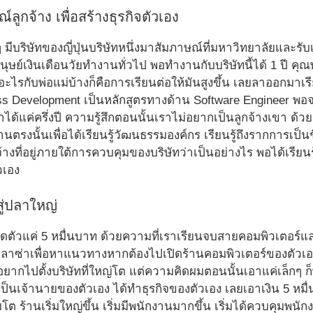
ลูกจ้าง เพื่อสร้างธุรกิจตัวเอง
มีบริษัทของญี่ปุ่นบริษัทหนึ่งมาสัมภาษณ์ที่มหาวิทยาลัยและรับ
มนุษย์เงินเดือนวัยทำงานทั่วไป พอทำงานกับบริษัทนี้ได้ 1 ปี คุณพ่
ไรกับพ่อแม่บ้างก็คือการเรียนต่อให้มันสูงขึ้น เลยลาออกมาเร
ss Development เป็นหลักสูตรทางด้าน Software Engineer พอ
ำได้แค่ครึ่งปี ความรู้สึกตอนนั้นเราไม่อยากเป็นลูกจ้างเขา ด
ตรงนั้นเพื่อได้เรียนรู้วัฒนธรรมองค์กร เรียนรู้ถึงรากการเป็นชีว
้างที่อยู่ภายใต้การควบคุมของบริษัทว่าเป็นอย่างไร พอได้เรียนร
วเอง
ู่ปลาใหญ่
ติดตัวแค่ 5 หมื่นบาท ด้วยความที่เราเรียนจบสายคอมพิวเตอร์แล
ย์พลาซ่าเพื่อหาแนวทางหากต้องไปเปิดร้านคอมพิวเตอร์ของตัวเองท
กไปตั้งบริษัทที่ใหญ่โต แต่ความคิดผมตอนนั้นเอาแค่เล็กๆ ก็พอ 
้เป็นเจ้านายของตัวเอง ได้ทำธุรกิจของตัวเอง เลยเอาเงิน 5 หมื่นบ
ิ่มโต ร้านเริ่มใหญ่ขึ้น เริ่มมีพนักงานมากขึ้น เริ่มได้ควบคุมพ