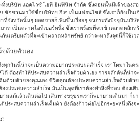
ั่งบริษัท แอดไวซ์ ไอที อินฟินิท จำกัด ซึ่งตอนนั้นมีเจ้าของ
็เลยชักชวนมาใช้ชื่อบริษัทฯ กึ่งๆ เป็นแฟรนไชส์ ซึ่งเราก็ยังเป็
ที่จังหวัดนั้นๆ ยอดขายก็เพิ่มขึ้นเรื่อยๆ จนกระทั่งปัจจุบันบร
้านบาท เป็นตลาดไอทีเบอร์หนึ่ง ซึ่งเราพร้อมที่จะเข้าตลาดหลักทร
นกันเตรียมตัวที่จะเข้าตลาดหลักทรัพย์ กว่าจะมาถึงจุดนี้ก็ใช้เวล
ร็จด้วยตัวเอง
้มาถึงทุกวันนี้น่าจะเป็นความอยากประสบผลสำเร็จ เราโตมาในค
ห้ได้ ต้องทำให้ประสบความสำเร็จด้วยตัวเอง การผลักดันก็น่าจ
ดินด้วยตัวของคุณเอง ชีวิตคุณต้องประสบความสำเร็จด้วยตัว
าต้องประสบความสำเร็จ มันเป็นจุดที่เราต้องทำสิ่งที่ชอบ ต้องเ
ยามแก้แล้วเดินต่อไป เส้นทางขรุขระเราก็พยายามเดินมา ก็ผ่
ม่ได้ประสบความสำเร็จเต็มตัว ยังต้องก้าวต่อไปอีกระยะหนึ่งถึ