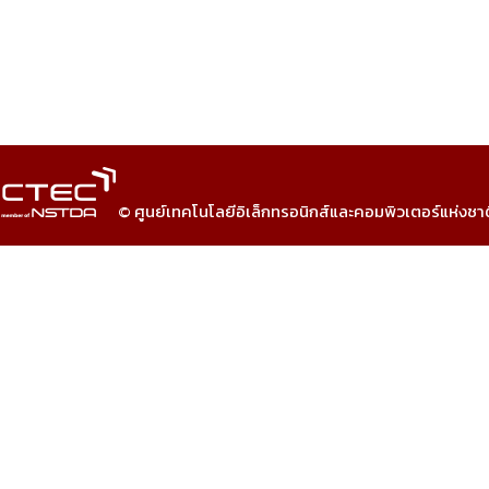
© ศูนย์เทคโนโลยีอิเล็กทรอนิกส์และคอมพิวเตอร์แห่งชา