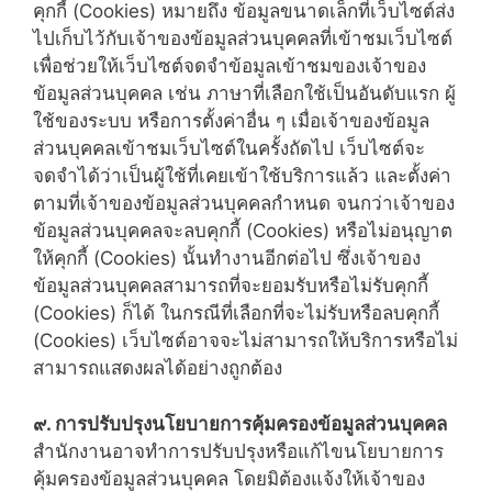
คุกกี้ (Cookies) หมายถึง ข้อมูลขนาดเล็กที่เว็บไซต์ส่ง
ไปเก็บไว้กับเจ้าของข้อมูลส่วนบุคคลที่เข้าชมเว็บไซต์
เพื่อช่วยให้เว็บไซต์จดจำข้อมูลเข้าชมของเจ้าของ
ข้อมูลส่วนบุคคล เช่น ภาษาที่เลือกใช้เป็นอันดับแรก ผู้
ใช้ของระบบ หรือการตั้งค่าอื่น ๆ เมื่อเจ้าของข้อมูล
ส่วนบุคคลเข้าชมเว็บไซต์ในครั้งถัดไป เว็บไซต์จะ
จดจำได้ว่าเป็นผู้ใช้ที่เคยเข้าใช้บริการแล้ว และตั้งค่า
ตามที่เจ้าของข้อมูลส่วนบุคคลกำหนด จนกว่าเจ้าของ
ข้อมูลส่วนบุคคลจะลบคุกกี้ (Cookies) หรือไม่อนุญาต
ให้คุกกี้ (Cookies) นั้นทำงานอีกต่อไป ซึ่งเจ้าของ
ข้อมูลส่วนบุคคลสามารถที่จะยอมรับหรือไม่รับคุกกี้
(Cookies) ก็ได้ ในกรณีที่เลือกที่จะไม่รับหรือลบคุกกี้
(Cookies) เว็บไซต์อาจจะไม่สามารถให้บริการหรือไม่
สามารถแสดงผลได้อย่างถูกต้อง
๙. การปรับปรุงนโยบายการคุ้มครองข้อมูลส่วนบุคคล
สำนักงานอาจทำการปรับปรุงหรือแก้ไขนโยบายการ
คุ้มครองข้อมูลส่วนบุคคล โดยมิต้องแจ้งให้เจ้าของ