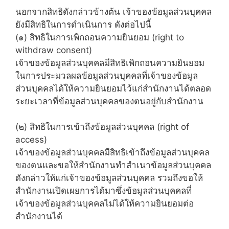
นอกจากสิทธิดังกล่าวข้างต้น เจ้าของข้อมูลส่วนบุคคล
ยังมีสิทธิในการดำเนินการ ดังต่อไปนี้
(๑) สิทธิในการเพิกถอนความยินยอม (right to
withdraw consent)
เจ้าของข้อมูลส่วนบุคคลมีสิทธิเพิกถอนความยินยอม
ในการประมวลผลข้อมูลส่วนบุคคลที่เจ้าของข้อมูล
ส่วนบุคคลได้ให้ความยินยอมไว้แก่สำนักงานได้ตลอด
ระยะเวลาที่ข้อมูลส่วนบุคคลของตนอยู่กับสำนักงาน
(๒) สิทธิในการเข้าถึงข้อมูลส่วนบุคคล (right of
access)
เจ้าของข้อมูลส่วนบุคคลมีสิทธิเข้าถึงข้อมูลส่วนบุคคล
ของตนและขอให้สำนักงานทำสำเนาข้อมูลส่วนบุคคล
ดังกล่าวให้แก่เจ้าของข้อมูลส่วนบุคคล รวมถึงขอให้
สำนักงานเปิดเผยการได้มาซึ่งข้อมูลส่วนบุคคลที่
เจ้าของข้อมูลส่วนบุคคลไม่ได้ให้ความยินยอมต่อ
สำนักงานได้