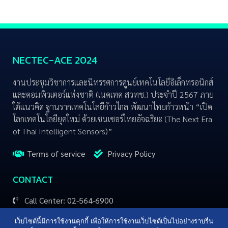
NECTEC-ACE 2024
งานประชุมวิชาการและนิทรรศการศูนย์เทคโนโลยีอิเล็กทรอนิกส์
และคอมพิวเตอร์แห่งชาติ (เนคเทค สวทช.) ประจำปี 2567 ภาย
ใต้แนวคิด ฐานรากเทคโนโลยีก้าวไกล พัฒนาไทยก้าวหน้า “เปิด
โลกเทคโนโลยียุคใหม่ ด้วยเซนเซอร์ไทยอัจฉริยะ (The Next Era
of Thai Intelligent Sensors)”
Terms of service
Privacy Policy
CONTACT
Call Center: 02-564-6900
email: info@nectec.or.th
เว็บไซต์นี้มีการใช้งานคุกกี้ เพื่อให้การใช้งานเว็บไซต์เป็นไปอย่างราบรื่น