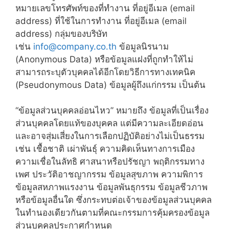
หมายเลขโทรศัพท์ของที่ทำงาน ที่อยู่อีเมล (email
address) ที่ใช้ในการทำงาน ที่อยู่อีเมล (email
address) กลุ่มของบริษัท
เช่น
info@company.co.th
ข้อมูลนิรนาม
(Anonymous Data) หรือข้อมูลแฝงที่ถูกทำให้ไม่
สามารถระบุตัวบุคคลได้อีกโดยวิธีการทางเทคนิค
(Pseudonymous Data) ข้อมูลผู้ถึงแก่กรรม เป็นต้น
“ข้อมูลส่วนบุคคลอ่อนไหว” หมายถึง ข้อมูลที่เป็นเรื่อง
ส่วนบุคคลโดยแท้ของบุคคล แต่มีความละเอียดอ่อน
และอาจสุ่มเสี่ยงในการเลือกปฏิบัติอย่างไม่เป็นธรรม
เช่น เชื้อชาติ เผ่าพันธุ์ ความคิดเห็นทางการเมือง
ความเชื่อในลัทธิ ศาสนาหรือปรัชญา พฤติกรรมทาง
เพศ ประวัติอาชญากรรม ข้อมูลสุขภาพ ความพิการ
ข้อมูลสหภาพแรงงาน ข้อมูลพันธุกรรม ข้อมูลชีวภาพ
หรือข้อมูลอื่นใด ซึ่งกระทบต่อเจ้าของข้อมูลส่วนบุคคล
ในทำนองเดียวกันตามที่คณะกรรมการคุ้มครองข้อมูล
ส่วนบุคคลประกาศกำหนด