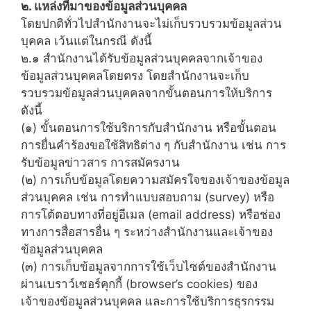
๒. แหล่งที่มาของข้อมูลส่วนบุคคล
โดยปกติทั่วไปสำนักงานจะไม่เก็บรวบรวมข้อมูลส่วน
บุคคล เว้นแต่ในกรณี ดังนี้
๒.๑ สำนักงานได้รับข้อมูลส่วนบุคคลจากเจ้าของ
ข้อมูลส่วนบุคคลโดยตรง โดยสำนักงานจะเก็บ
รวบรวมข้อมูลส่วนบุคคลจากขั้นตอนการให้บริการ
ดังนี้
(๑) ขั้นตอนการใช้บริการกับสำนักงาน หรือขั้นตอน
การยื่นคำร้องขอใช้สิทธิต่าง ๆ กับสำนักงาน เช่น การ
รับข้อมูลข่าวสาร การสมัครงาน
(๒) การเก็บข้อมูลโดยความสมัครใจของเจ้าของข้อมูล
ส่วนบุคคล เช่น การทำแบบสอบถาม (survey) หรือ
การโต้ตอบทางที่อยู่อีเมล (email address) หรือช่อง
ทางการสื่อสารอื่น ๆ ระหว่างสำนักงานและเจ้าของ
ข้อมูลส่วนบุคคล
(๓) การเก็บข้อมูลจากการใช้เว็บไซต์ของสำนักงาน
ผ่านเบราว์เซอร์คุกกี้ (browser’s cookies) ของ
เจ้าของข้อมูลส่วนบุคคล และการใช้บริการธุรกรรม