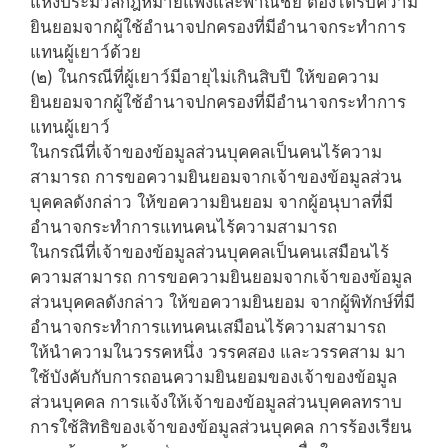
แห่งประมวลกฎหมายแพ่งและพาณิชย์ ต้องได้รับความ
ยินยอมจากผู้ใช้อำนาจปกครองที่มีอำนาจกระทำการ
แทนผู้เยาว์ด้วย
(๒) ในกรณีที่ผู้เยาว์มีอายุไม่เกินสิบปี ให้ขอความ
ยินยอมจากผู้ใช้อำนาจปกครองที่มีอำนาจกระทำการ
แทนผู้เยาว์
ในกรณีที่เจ้าของข้อมูลส่วนบุคคลเป็นคนไร้ความ
สามารถ การขอความยินยอมจากเจ้าของข้อมูลส่วน
บุคคลดังกล่าว ให้ขอความยินยอม จากผู้อนุบาลที่มี
อำนาจกระทำการแทนคนไร้ความสามารถ
ในกรณีที่เจ้าของข้อมูลส่วนบุคคลเป็นคนเสมือนไร้
ความสามารถ การขอความยินยอมจากเจ้าของข้อมูล
ส่วนบุคคลดังกล่าว ให้ขอความยินยอม จากผู้พิทักษ์ที่มี
อำนาจกระทำการแทนคนเสมือนไร้ความสามารถ
ให้นำความในวรรคหนึ่ง วรรคสอง และวรรคสาม มา
ใช้บังคับกับการถอนความยินยอมของเจ้าของข้อมูล
ส่วนบุคคล การแจ้งให้เจ้าของข้อมูลส่วนบุคคลทราบ
การใช้สิทธิของเจ้าของข้อมูลส่วนบุคคล การร้องเรียน